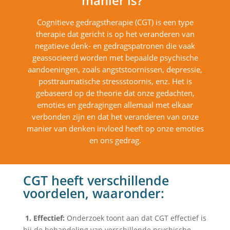
manier is?
Cognitieve gedragstherapie (CGT) is een type
therapie dat gericht is op het veranderen van
negatieve denk- en gedragspatronen die vaak
geassocieerd worden met bepaalde psychische
aandoeningen, zoals angststoornissen, depressie,
posttraumatische stressstoornis, enz. Het is
gebaseerd op de theorie dat onze gedachten,
emoties en gedragingen allemaal met elkaar
verbonden zijn en dat het veranderen van onze
manier van denken invloed heeft op onze emoties
en ons gedrag.
CGT heeft verschillende
voordelen, waaronder:
1. Effectief:
Onderzoek toont aan dat CGT effectief is
bij de behandeling van verschillende psychische