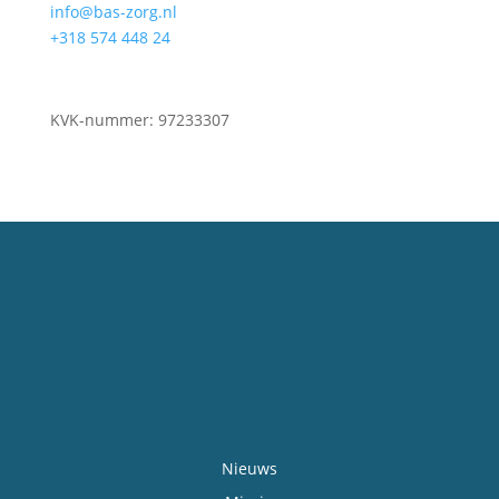
info@bas-zorg.nl
+318 574 448 24
KVK-nummer: 97233307
Nieuws